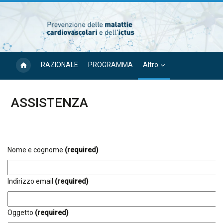
Vai al contenuto principale
RAZIONALE
PROGRAMMA
Altro
ASSISTENZA
Blocchi
Aggregazione dei criteri
Nome e cognome
(required)
Indirizzo email
(required)
Oggetto
(required)